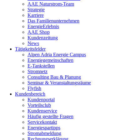
AAE Naturstrom-Team
Strategie
Karriere
Das Familienunternehmen
EnergieErlebnis
AAE Shop
Kundenzeitung
News
Tätigkeitsfelder
Alpen Adria Energie Campus
Energiegemeinschaften
E-Tankstellen
Stromnetz
Consulting Bau & Planung
Seminar & Veranstaltungsräume
Flyfish
Kundenbereich
Kundenportal
Vorteilsclub
Kundenservice
Häufig gestellte Fragen
Servicekontakt
Energiespartipps
Stromabmeldung
Rechnungserklärung