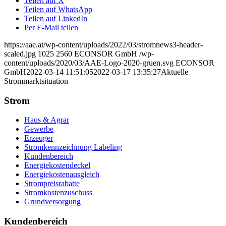
Teilen auf X
Teilen auf WhatsApp
Teilen auf LinkedIn
Per E-Mail teilen
https://aae.at/wp-content/uploads/2022/03/stromnews3-header-
scaled.jpg
1025
2560
ECONSOR GmbH
/wp-
content/uploads/2020/03/AAE-Logo-2020-gruen.svg
ECONSOR
GmbH
2022-03-14 11:51:05
2022-03-17 13:35:27
Aktuelle
Strommarktsituation
Strom
Haus & Agrar
Gewerbe
Erzeuger
Stromkennzeichnung Labeling
Kundenbereich
Energiekostendeckel
Energiekostenausgleich
Strompreisrabatte
Stromkostenzuschuss
Grundversorgung
Kundenbereich