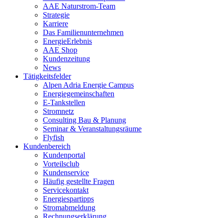
AAE Naturstrom-Team
Strategie
Karriere
Das Familienunternehmen
EnergieErlebnis
AAE Shop
Kundenzeitung
News
Tätigkeitsfelder
Alpen Adria Energie Campus
Energiegemeinschaften
E-Tankstellen
Stromnetz
Consulting Bau & Planung
Seminar & Veranstaltungsräume
Flyfish
Kundenbereich
Kundenportal
Vorteilsclub
Kundenservice
Häufig gestellte Fragen
Servicekontakt
Energiespartipps
Stromabmeldung
Rechnungserklärung