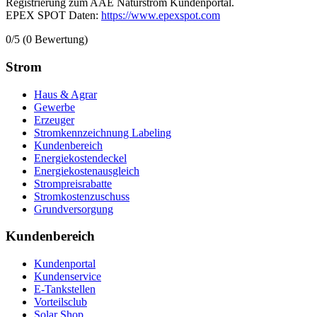
Registrierung zum AAE Naturstrom Kundenportal.
EPEX SPOT Daten:
https://www.epexspot.com
0/5
(0 Bewertung)
Strom
Haus & Agrar
Gewerbe
Erzeuger
Stromkennzeichnung Labeling
Kundenbereich
Energiekostendeckel
Energiekostenausgleich
Strompreisrabatte
Stromkostenzuschuss
Grundversorgung
Kundenbereich
Kundenportal
Kundenservice
E-Tankstellen
Vorteilsclub
Solar Shop