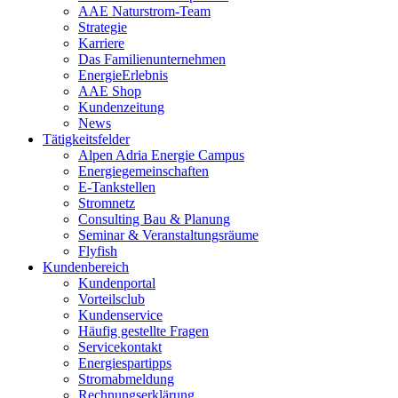
AAE Naturstrom-Team
Strategie
Karriere
Das Familienunternehmen
EnergieErlebnis
AAE Shop
Kundenzeitung
News
Tätigkeitsfelder
Alpen Adria Energie Campus
Energiegemeinschaften
E-Tankstellen
Stromnetz
Consulting Bau & Planung
Seminar & Veranstaltungsräume
Flyfish
Kundenbereich
Kundenportal
Vorteilsclub
Kundenservice
Häufig gestellte Fragen
Servicekontakt
Energiespartipps
Stromabmeldung
Rechnungserklärung