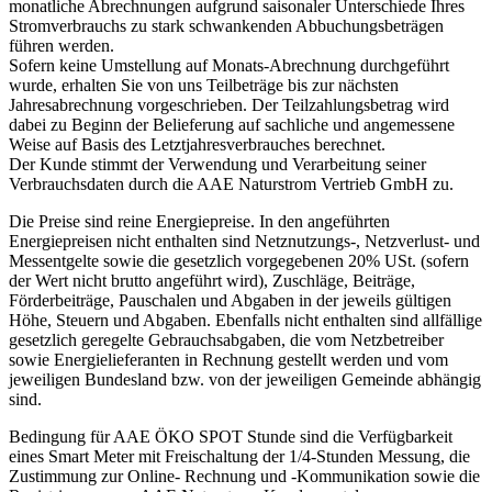
monatliche Abrechnungen aufgrund saisonaler Unterschiede Ihres
Stromverbrauchs zu stark schwankenden Abbuchungsbeträgen
führen werden.
Sofern keine Umstellung auf Monats-Abrechnung durchgeführt
wurde, erhalten Sie von uns Teilbeträge bis zur nächsten
Jahresabrechnung vorgeschrieben. Der Teilzahlungsbetrag wird
dabei zu Beginn der Belieferung auf sachliche und angemessene
Weise auf Basis des Letztjahresverbrauches berechnet.
Der Kunde stimmt der Verwendung und Verarbeitung seiner
Verbrauchsdaten durch die AAE Naturstrom Vertrieb GmbH zu.
Die Preise sind reine Energiepreise. In den angeführten
Energiepreisen nicht enthalten sind Netznutzungs-, Netzverlust- und
Messentgelte sowie die gesetzlich vorgegebenen 20% USt. (sofern
der Wert nicht brutto angeführt wird), Zuschläge, Beiträge,
Förderbeiträge, Pauschalen und Abgaben in der jeweils gültigen
Höhe, Steuern und Abgaben. Ebenfalls nicht enthalten sind allfällige
gesetzlich geregelte Gebrauchsabgaben, die vom Netzbetreiber
sowie Energielieferanten in Rechnung gestellt werden und vom
jeweiligen Bundesland bzw. von der jeweiligen Gemeinde abhängig
sind.
Bedingung für AAE ÖKO SPOT Stunde sind die Verfügbarkeit
eines Smart Meter mit Freischaltung der 1/4-Stunden Messung, die
Zustimmung zur Online- Rechnung und -Kommunikation sowie die