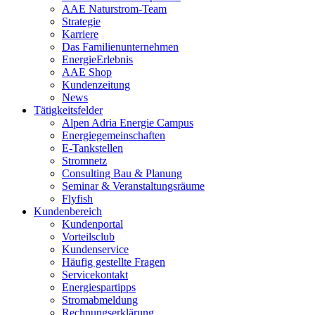
AAE Naturstrom-Team
Strategie
Karriere
Das Familienunternehmen
EnergieErlebnis
AAE Shop
Kundenzeitung
News
Tätigkeitsfelder
Alpen Adria Energie Campus
Energiegemeinschaften
E-Tankstellen
Stromnetz
Consulting Bau & Planung
Seminar & Veranstaltungsräume
Flyfish
Kundenbereich
Kundenportal
Vorteilsclub
Kundenservice
Häufig gestellte Fragen
Servicekontakt
Energiespartipps
Stromabmeldung
Rechnungserklärung