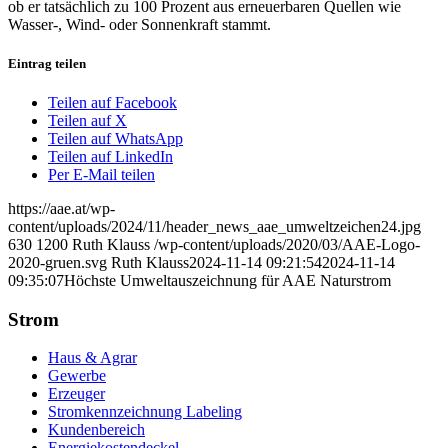
ob er tatsächlich zu 100 Prozent aus erneuerbaren Quellen wie
Wasser-, Wind- oder Sonnenkraft stammt.
Eintrag teilen
Teilen auf Facebook
Teilen auf X
Teilen auf WhatsApp
Teilen auf LinkedIn
Per E-Mail teilen
https://aae.at/wp-
content/uploads/2024/11/header_news_aae_umweltzeichen24.jpg
630
1200
Ruth Klauss
/wp-content/uploads/2020/03/AAE-Logo-
2020-gruen.svg
Ruth Klauss
2024-11-14 09:21:54
2024-11-14
09:35:07
Höchste Umweltauszeichnung für AAE Naturstrom
Strom
Haus & Agrar
Gewerbe
Erzeuger
Stromkennzeichnung Labeling
Kundenbereich
Energiekostendeckel