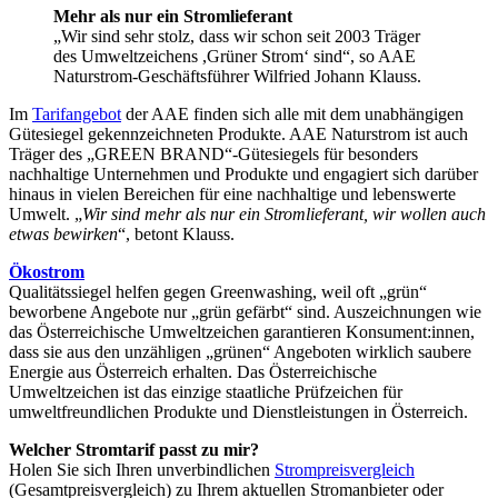
Mehr als nur ein Stromlieferant
„Wir sind sehr stolz, dass wir schon seit 2003 Träger
des Umweltzeichens ,Grüner Strom‘ sind“, so AAE
Naturstrom-Geschäftsführer Wilfried Johann Klauss.
Im
Tarifangebot
der AAE finden sich alle mit dem unabhängigen
Gütesiegel gekennzeichneten Produkte. AAE Naturstrom ist auch
Träger des „GREEN BRAND“-Gütesiegels für besonders
nachhaltige Unternehmen und Produkte und engagiert sich darüber
hinaus in vielen Bereichen für eine nachhaltige und lebenswerte
Umwelt. „
Wir sind mehr als nur ein Stromlieferant, wir wollen auch
etwas bewirken
“, betont Klauss.
Ökostrom
Qualitätssiegel helfen gegen Greenwashing, weil oft „grün“
beworbene Angebote nur „grün gefärbt“ sind. Auszeichnungen wie
das Österreichische Umweltzeichen garantieren Konsument:innen,
dass sie aus den unzähligen „grünen“ Angeboten wirklich saubere
Energie aus Österreich erhalten. Das Österreichische
Umweltzeichen ist das einzige staatliche Prüfzeichen für
umweltfreundlichen Produkte und Dienstleistungen in Österreich.
Welcher Stromtarif passt zu mir?
Holen Sie sich Ihren unverbindlichen
Strompreisvergleich
(Gesamtpreisvergleich) zu Ihrem aktuellen Stromanbieter oder