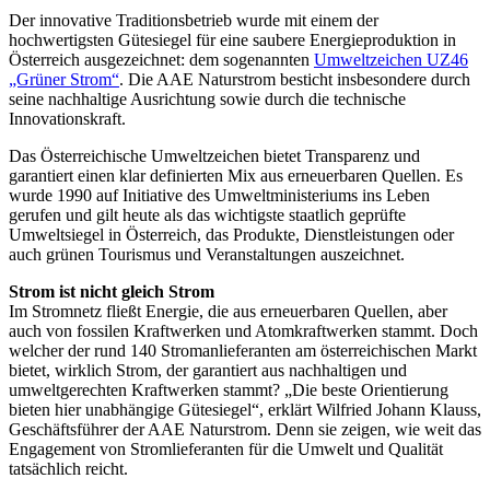
Der innovative Traditionsbetrieb wurde mit einem der
hochwertigsten Gütesiegel für eine saubere Energieproduktion in
Österreich ausgezeichnet: dem sogenannten
Umweltzeichen UZ46
„Grüner Strom“
. Die AAE Naturstrom besticht insbesondere durch
seine nachhaltige Ausrichtung sowie durch die technische
Innovationskraft.
Das Österreichische Umweltzeichen bietet Transparenz und
garantiert einen klar definierten Mix aus erneuerbaren Quellen. Es
wurde 1990 auf Initiative des Umweltministeriums ins Leben
gerufen und gilt heute als das wichtigste staatlich geprüfte
Umweltsiegel in Österreich, das Produkte, Dienstleistungen oder
auch grünen Tourismus und Veranstaltungen auszeichnet.
Strom ist nicht gleich Strom
Im Stromnetz fließt Energie, die aus erneuerbaren Quellen, aber
auch von fossilen Kraftwerken und Atomkraftwerken stammt. Doch
welcher der rund 140 Stromanlieferanten am österreichischen Markt
bietet, wirklich Strom, der garantiert aus nachhaltigen und
umweltgerechten Kraftwerken stammt? „Die beste Orientierung
bieten hier unabhängige Gütesiegel“, erklärt Wilfried Johann Klauss,
Geschäftsführer der AAE Naturstrom. Denn sie zeigen, wie weit das
Engagement von Stromlieferanten für die Umwelt und Qualität
tatsächlich reicht.