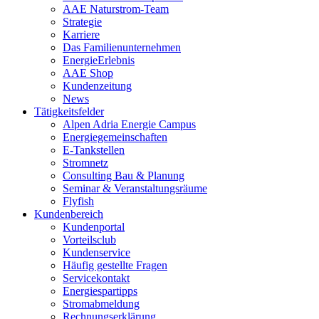
AAE Naturstrom-Team
Strategie
Karriere
Das Familienunternehmen
EnergieErlebnis
AAE Shop
Kundenzeitung
News
Tätigkeitsfelder
Alpen Adria Energie Campus
Energiegemeinschaften
E-Tankstellen
Stromnetz
Consulting Bau & Planung
Seminar & Veranstaltungsräume
Flyfish
Kundenbereich
Kundenportal
Vorteilsclub
Kundenservice
Häufig gestellte Fragen
Servicekontakt
Energiespartipps
Stromabmeldung
Rechnungserklärung