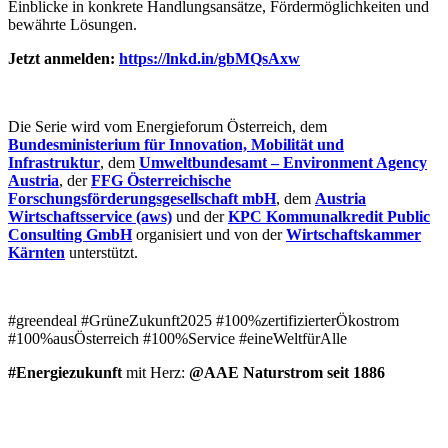
Einblicke in konkrete Handlungsansätze, Fördermöglichkeiten und
bewährte Lösungen.
Jetzt anmelden:
https://lnkd.in/gbMQsAxw
Die Serie wird vom Energieforum Österreich, dem
Bundesministerium für Innovation, Mobilität und
Infrastruktur
, dem
Umweltbundesamt – Environment Agency
Austria
, der
FFG Österreichische
Forschungsförderungsgesellschaft mbH
, dem
Austria
Wirtschaftsservice (aws)
und der
KPC Kommunalkredit Public
Consulting GmbH
organisiert und von der
Wirtschaftskammer
Kärnten
unterstützt.
#greendeal #GrüneZukunft2025 #100%zertifizierterÖkostrom
#100%ausÖsterreich #100%Service #eineWeltfürAlle
#Energiezukunft
mit Herz:
@AAE Naturstrom seit 1886