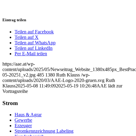
Eintrag teilen
Teilen auf Facebook
Teilen auf X
Teilen auf WhatsApp
Teilen auf LinkedIn
Per E-Mail teilen
https://aae.at/wp-
content/uploads/2025/05/Newseitrag_Website_1380x485px_BestPrac
05-20251_v2.jpg
485
1380
Ruth Klauss
/wp-
content/uploads/2020/03/AAE-Logo-2020-gruen.svg
Ruth
Klauss
2025-05-08 11:49:09
2025-05-19 10:26:48
AAE lädt zur
Vortragsreihe
Strom
Haus & Agrar
Gewerbe
Erzeuger
Stromkennzeichnung Labeling