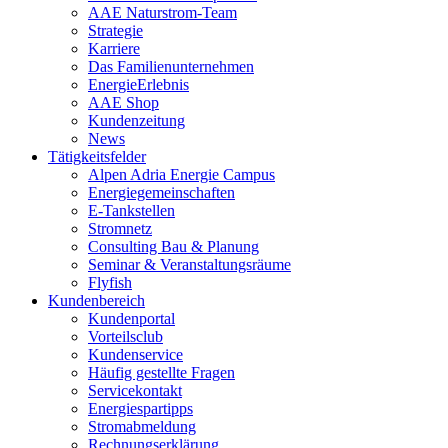
AAE Naturstrom-Team
Strategie
Karriere
Das Familienunternehmen
EnergieErlebnis
AAE Shop
Kundenzeitung
News
Tätigkeitsfelder
Alpen Adria Energie Campus
Energiegemeinschaften
E-Tankstellen
Stromnetz
Consulting Bau & Planung
Seminar & Veranstaltungsräume
Flyfish
Kundenbereich
Kundenportal
Vorteilsclub
Kundenservice
Häufig gestellte Fragen
Servicekontakt
Energiespartipps
Stromabmeldung
Rechnungserklärung