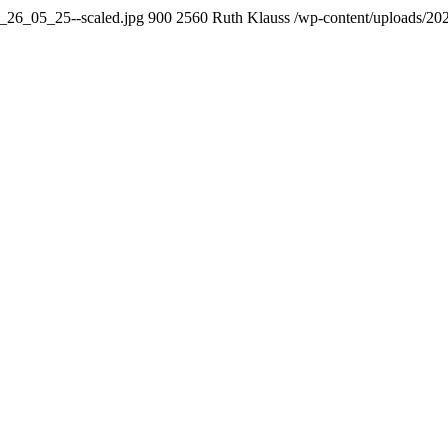
_26_05_25--scaled.jpg
900
2560
Ruth Klauss
/wp-content/uploads/2