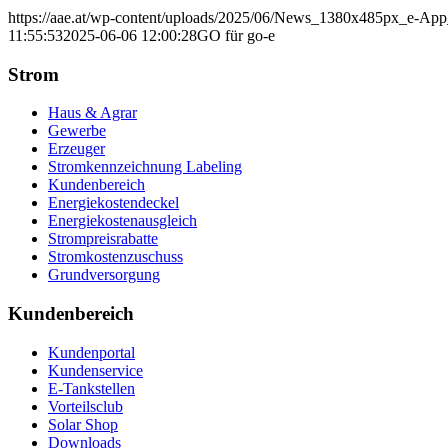
https://aae.at/wp-content/uploads/2025/06/News_1380x485px_e-App
11:55:53
2025-06-06 12:00:28
GO für go-e
Strom
Haus & Agrar
Gewerbe
Erzeuger
Stromkennzeichnung Labeling
Kundenbereich
Energiekostendeckel
Energiekostenausgleich
Strompreisrabatte
Stromkostenzuschuss
Grundversorgung
Kundenbereich
Kundenportal
Kundenservice
E-Tankstellen
Vorteilsclub
Solar Shop
Downloads