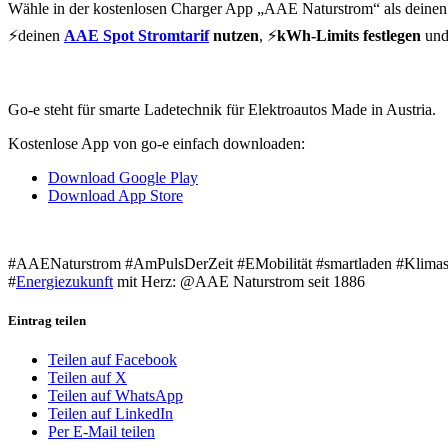
Wähle in der kostenlosen Charger App „AAE Naturstrom“ als deinen St
⚡deinen
AAE Spot Stromtarif
nutzen
, ⚡
kWh-Limits festlegen
und
Go-e steht für smarte Ladetechnik für Elektroautos Made in Austria.
Kostenlose App von go-e einfach downloaden:
Download Google Play
Download App Store
#AAENaturstrom #AmPulsDerZeit #EMobilität #smartladen #Klimasc
#
Energiezukunft
mit Herz: @AAE Naturstrom seit 1886
Eintrag teilen
Teilen auf Facebook
Teilen auf X
Teilen auf WhatsApp
Teilen auf LinkedIn
Per E-Mail teilen