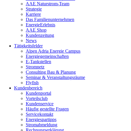
AAE Naturstrom-Team
Strategie
Karriere
Das Familienunternehmen
EnergieErlebnis
AAE Shop
Kundenzeitung
News
Tätigkeitsfelder
Alpen Adria Energie Campus
Energiegemeinschaften
E-Tankstellen
Stromnetz
Consulting Bau & Planung
Seminar & Veranstaltungsräume
Flyfish
Kundenbereich
Kundenportal
Vorteilsclub
Kundenservice
Häufig gestellte Fragen
Servicekontakt
Energiespartipps
Stromabmeldung
Rechnungserklärung