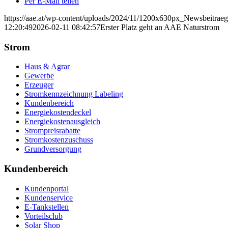
Per E-Mail teilen
https://aae.at/wp-content/uploads/2024/11/1200x630px_Newsbeitrae
12:20:49
2026-02-11 08:42:57
Erster Platz geht an AAE Naturstrom
Strom
Haus & Agrar
Gewerbe
Erzeuger
Stromkennzeichnung Labeling
Kundenbereich
Energiekostendeckel
Energiekostenausgleich
Strompreisrabatte
Stromkostenzuschuss
Grundversorgung
Kundenbereich
Kundenportal
Kundenservice
E-Tankstellen
Vorteilsclub
Solar Shop