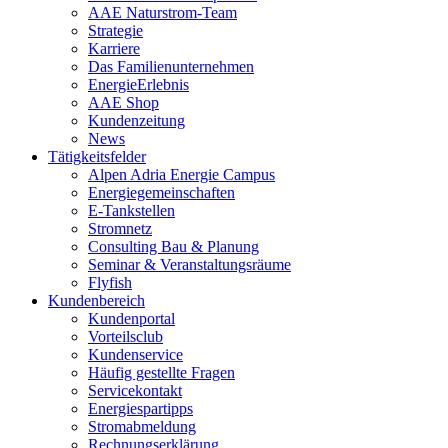
AAE Naturstrom-Team
Strategie
Karriere
Das Familienunternehmen
EnergieErlebnis
AAE Shop
Kundenzeitung
News
Tätigkeitsfelder
Alpen Adria Energie Campus
Energiegemeinschaften
E-Tankstellen
Stromnetz
Consulting Bau & Planung
Seminar & Veranstaltungsräume
Flyfish
Kundenbereich
Kundenportal
Vorteilsclub
Kundenservice
Häufig gestellte Fragen
Servicekontakt
Energiespartipps
Stromabmeldung
Rechnungserklärung