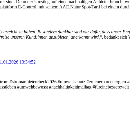
rer sind. Denn der Umstieg auf einen nachhaltigen Anbieter braucht wede
plattform E-Control, mit seinem AAE.Natur.Spot-Tarif bei einem durch
tz erreicht zu haben. Besonders dankbar sind wir dafür, dass unser En
Preise unseren Kund:innen anzubieten, anerkannt wird
.“, bedankt sich
1.01.2026 13:34:52
strom #stromanbietercheck2026 #umweltschutz #erneuerbareenergien #
wusstleben #umweltbewusst #nachhaltigkeitimalltag #füreinebessere