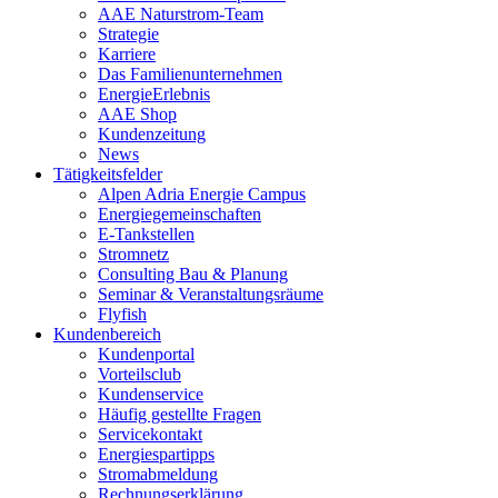
AAE Naturstrom-Team
Strategie
Karriere
Das Familienunternehmen
EnergieErlebnis
AAE Shop
Kundenzeitung
News
Tätigkeitsfelder
Alpen Adria Energie Campus
Energiegemeinschaften
E-Tankstellen
Stromnetz
Consulting Bau & Planung
Seminar & Veranstaltungsräume
Flyfish
Kundenbereich
Kundenportal
Vorteilsclub
Kundenservice
Häufig gestellte Fragen
Servicekontakt
Energiespartipps
Stromabmeldung
Rechnungserklärung