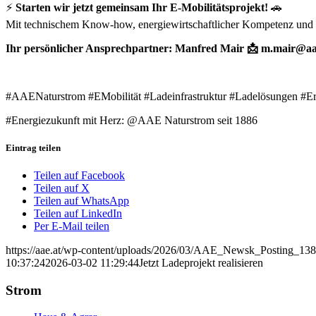
⚡
Starten wir jetzt gemeinsam Ihr E‑Mobilitätsprojekt!
🚗
Mit technischem Know-how, energiewirtschaftlicher Kompetenz und Pr
Ihr persönlicher Ansprechpartner: Manfred Mair 📩 m.mair@aa
#AAENaturstrom #EMobilität #Ladeinfrastruktur #Ladelösungen #E
#Energiezukunft mit Herz: @AAE Naturstrom seit 1886
Eintrag teilen
Teilen auf Facebook
Teilen auf X
Teilen auf WhatsApp
Teilen auf LinkedIn
Per E-Mail teilen
https://aae.at/wp-content/uploads/2026/03/AAE_Newsk_Posting_1
10:37:24
2026-03-02 11:29:44
Jetzt Ladeprojekt realisieren
Strom