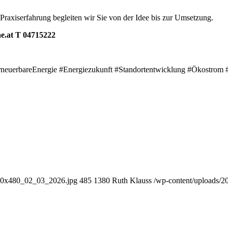
axiserfahrung begleiten wir Sie von der Idee bis zur Umsetzung.
e.at T 04715222
rneuerbareEnergie #Energiezukunft #Standortentwicklung #Ökostro
380x480_02_03_2026.jpg
485
1380
Ruth Klauss
/wp-content/uploads/