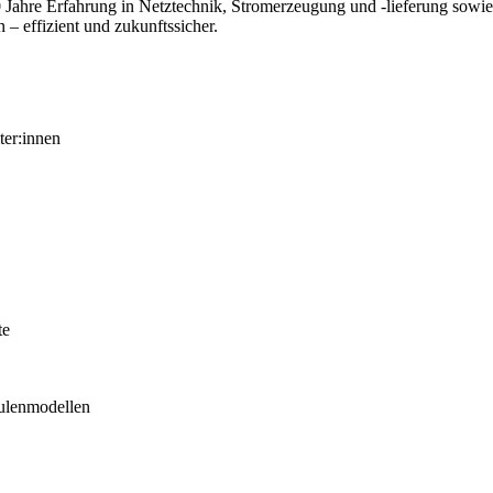
0 Jahre Erfahrung in Netztechnik, Stromerzeugung und ‑lieferung sow
 – effizient und zukunftssicher.
ter:innen
te
äulenmodellen