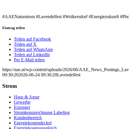
#AAENaturstrom #Lavendelfest #Wolkersdorf #Energiezukunft #Phot
Eintrag teilen
Teilen auf Facebook
Teilen auf X
Teilen auf WhatsApp
Teilen auf LinkedIn
Per E-Mail teilen
https://aae.at/wp-content/uploads/2026/06/AAE_News_Postings_Lav
09:30:20
2026-06-24 09:30:20
Lavendelfest
Strom
Haus & Agrar
Gewerbe
Erzeuger
Stromkennzeichnung Labeling
Kundenbereich
Energiekostendeckel
Energiekostenausgleich