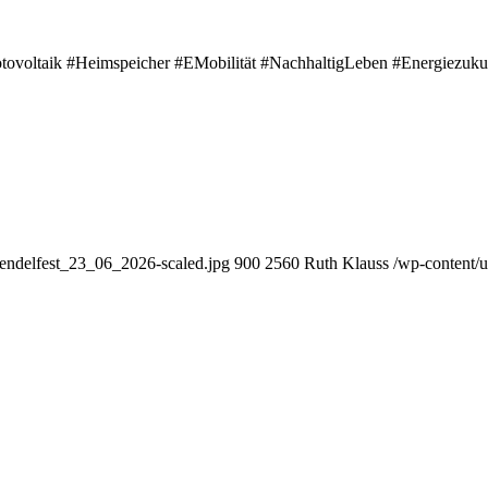
ovoltaik #Heimspeicher #EMobilität #NachhaltigLeben #Energiezuku
endelfest_23_06_2026-scaled.jpg
900
2560
Ruth Klauss
/wp-content/