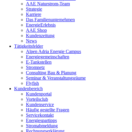
AAE Naturstrom-Team
Strategie
Karriere
Das Familienunternehmen
EnergieErlebnis
AAE Shop
Kundenzeitung
News
Tätigkeitsfelder
Alpen Adria Energie Campus
Energiegemeinschaften
E-Tankstellen
Stromnetz
Consulting Bau & Planung
Seminar & Veranstaltungsräume
Flyfish
Kundenbereich
Kundenportal
Vorteilsclub
Kundenservice
Häufig gestellte Fragen
Servicekontakt
Energiespartipps
Stromabmeldung
Rechnungserklärung