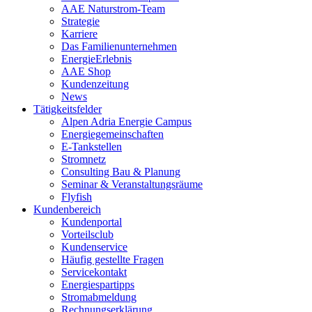
AAE Naturstrom-Team
Strategie
Karriere
Das Familienunternehmen
EnergieErlebnis
AAE Shop
Kundenzeitung
News
Tätigkeitsfelder
Alpen Adria Energie Campus
Energiegemeinschaften
E-Tankstellen
Stromnetz
Consulting Bau & Planung
Seminar & Veranstaltungsräume
Flyfish
Kundenbereich
Kundenportal
Vorteilsclub
Kundenservice
Häufig gestellte Fragen
Servicekontakt
Energiespartipps
Stromabmeldung
Rechnungserklärung