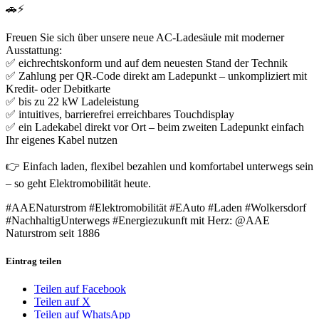
🚗⚡
Freuen Sie sich über unsere neue AC-Ladesäule mit moderner
Ausstattung:
✅ eichrechtskonform und auf dem neuesten Stand der Technik
✅ Zahlung per QR-Code direkt am Ladepunkt – unkompliziert mit
Kredit- oder Debitkarte
✅ bis zu 22 kW Ladeleistung
✅ intuitives, barrierefrei erreichbares Touchdisplay
✅ ein Ladekabel direkt vor Ort – beim zweiten Ladepunkt einfach
Ihr eigenes Kabel nutzen
👉 Einfach laden, flexibel bezahlen und komfortabel unterwegs sein
– so geht Elektromobilität heute.
#AAENaturstrom #Elektromobilität #EAuto #Laden #Wolkersdorf
#NachhaltigUnterwegs #Energiezukunft mit Herz: @AAE
Naturstrom seit 1886
Eintrag teilen
Teilen auf Facebook
Teilen auf X
Teilen auf WhatsApp